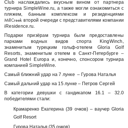
Club
наслаждались вкусным вином от партнера
турнира
SimpleWine
.
ru
, а также могли ознакомиться с
пляжем, банным комплексом и резиденциями
второй очереди с представителями компании
MillCreek
iResidence
.
ru
.
Подарки призёрам турнира были предоставлены
парками водных видов спорта
KingWinch
,
знаменитым турецким гольф-отелем
Gloria
Golf
Resorts
, знаменитым отелем в Санкт-Петербурге –
Grand
Hotel
Europa
и, конечно, спонсором турнира
компанией
SimpleWine
.
Самый ближний удар на 7 лунке – Гурова Наталья
Самый дальний удар на 15 лунке – Петров Сергей
В категории девушки с гандикапом 16.1 – 32.0
победителями стали:
Крамаренко Екатерина (39 очков) – ваучер
Gloria
Golf
Resort
Гурова Наталья
(35
очков)