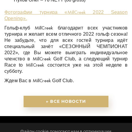
Фотографии турнира «
2022
Season
MillCreek
Opening
».
Гольф-клуб
благодарит всех участников
MillCreek
турнира и желает всем отличного 2022 гольф сезона!
Не забудьте, что для всех гостей турнира идёт
специальный зачёт «СЕЗОННЫЙ ЧЕМПИОНАТ
2022», где Вы можете выиграть индивидуальное
членство в
Golf
Club
, а следующий турнир
MillCreek
Race
to
состоится уже на этой неделе в
MillCreek
субботу.
Ждем Вас в
Golf
Club
.
MillCreek
← ВСЕ НОВОСТИ
ПАРТНЕРЫ
КОНТАКТЫ
НОВОСТИ
КАРЬЕРА
Файлы cookie помогают нам в оптимизации