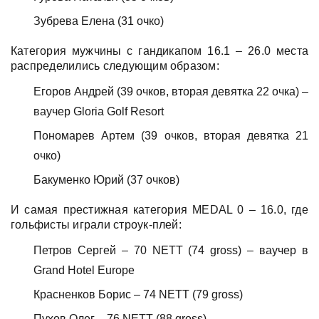
Зубрева Елена (31 очко)
Категория мужчины с гандикапом 16.1 – 26.0 места
распределились следующим образом:
Егоров Андрей (39 очков, вторая девятка 22 очка) –
ваучер
Gloria
Golf
Resort
Пономарев Артем (39 очков, вторая девятка 21
очко)
Бакуменко Юрий (37 очков)
И самая престижная категория
MEDAL
0 – 16.0, где
гольфисты играли строук-плей:
Петров
Сергей
– 70 NETT (74 gross) –
ваучер
в
Grand Hotel Europe
Красненков Борис – 74
NETT
(79
gross
)
Пухов Олег – 76
NETT
(88
gross)