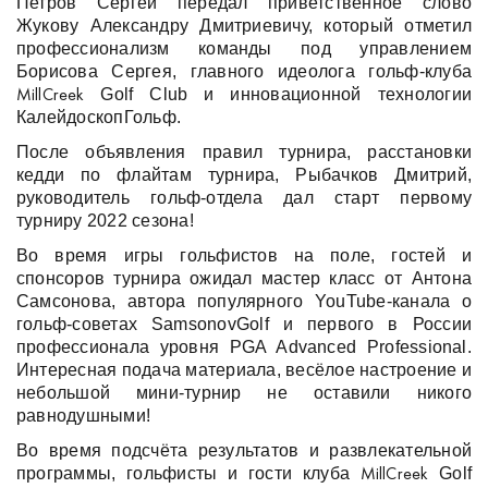
Петров Сергей передал приветственное слово
Жукову Александру Дмитриевичу, который отметил
профессионализм команды под управлением
Борисова Сергея, главного идеолога гольф-клуба
Golf
Club
и инновационной технологии
MillCreek
КалейдоскопГольф.
После объявления правил турнира, расстановки
кедди по флайтам турнира, Рыбачков Дмитрий,
руководитель гольф-отдела дал старт первому
турниру 2022 сезона!
Во время игры гольфистов на поле, гостей и
спонсоров турнира ожидал мастер класс от Антона
Самсонова, автора популярного
YouTube
-канала о
гольф-советах
SamsonovGolf
и первого в России
профессионала уровня
PGA
Advanced
Professional
.
Интересная подача материала, весёлое настроение и
небольшой мини-турнир не оставили никого
равнодушными!
Во время подсчёта результатов и развлекательной
программы, гольфисты и гости клуба
Golf
MillCreek