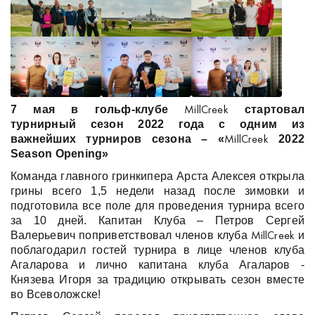
7 мая в гольф-клубе
стартовал
MillCreek
турнирный сезон 2022 года с одним из
важнейших турниров сезона – «
2022
MillCreek
Season
Opening
»
Команда главного гринкипера Арста Алексея открыла
грины всего 1,5 недели назад после зимовки и
подготовила все поле для проведения турнира всего
за 10 дней. Капитан Клуба – Петров Сергей
Валерьевич поприветствовал членов клуба
и
MillCreek
поблагодарил гостей турнира в лице членов клуба
Агаларова и лично капитана клуба Агаларов -
Князева Игоря за традицию открывать сезон вместе
во Всеволожске!