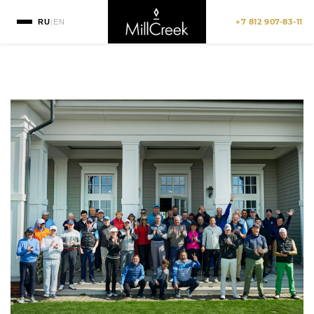
+7 812 907-83-11
RU
|
EN