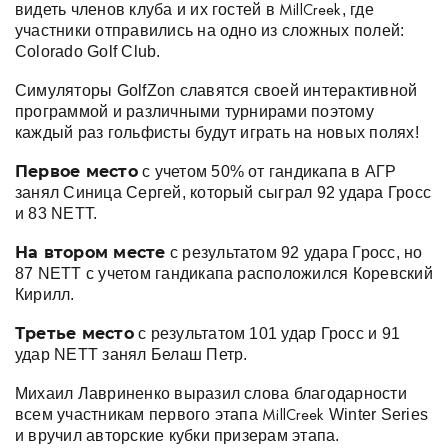
видеть членов клуба и их гостей в
, где
MillCreek
участники отправились на одно из сложных полей:
Colorado Golf Club.
Симуляторы GolfZon славятся своей интерактивной
программой и различными турнирами поэтому
каждый раз гольфисты будут играть на новых полях!
Первое место
с учетом 50% от гандикапа в АГР
занял Синица Сергей, который сыграл 92 удара Гросс
и 83 NETT.
На втором месте
с результатом 92 удара Гросс, но
87 NETT с учетом гандикапа расположился Коревский
Кирилл.
Третье место
с результатом 101 удар Гросс и 91
удар NETT занял Белаш Петр.
Михаил Лавриненко выразил слова благодарности
всем участникам первого этапа
Winter Series
MillCreek
и вручил авторские кубки призерам этапа.