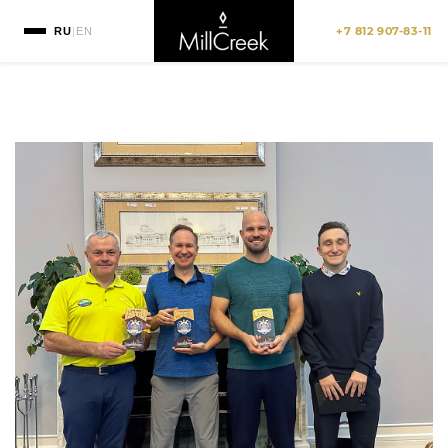
+7 812 907-83-11
RU
|
EN