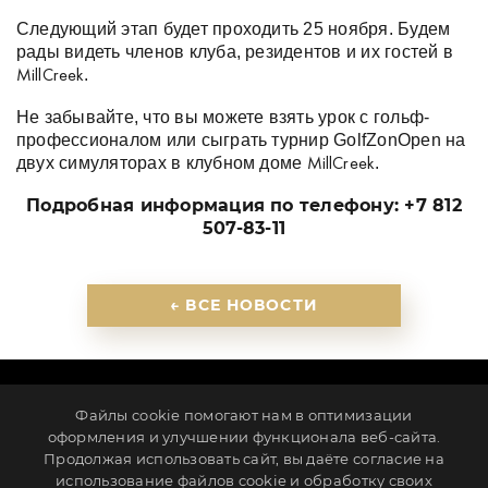
Следующий этап будет проходить 25 ноября. Будем
рады видеть членов клуба, резидентов и их гостей в
.
MillCreek
Не забывайте, что вы можете взять урок с гольф-
профессионалом или сыграть турнир GolfZonOpen на
двух симуляторах в клубном доме
.
MillCreek
Подробная информация по телефону: +7 812
507-83-11
← ВСЕ НОВОСТИ
ПАРТНЕРЫ
КОНТАКТЫ
НОВОСТИ
КАРЬЕРА
Файлы cookie помогают нам в оптимизации
ИНВЕСТОРАМ
ПОЛИТИКА КОНФИДЕНЦИАЛЬНОСТИ
оформления и улучшении функционала веб-сайта.
Продолжая использовать сайт, вы даёте согласие на
Ленинградская обл., г. Всеволожск, ул. Клубная, д. 1
использование файлов cookie и обработку своих
info@millcreek.ru
+7 812 507-83-11