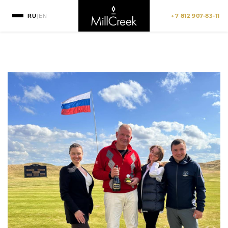
+7 812 907-83-11
RU
|
EN