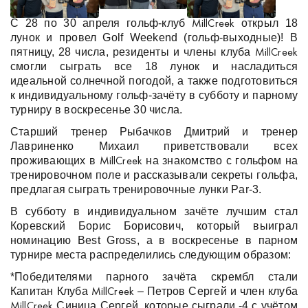
С 28 по 30 апреля гольф-клуб
открыл 18
MillCreek
лунок и провел Golf Weekend (гольф-выходные)! В
пятницу, 28 числа, резиденты и члены клуба
MillCreek
смогли сыграть все 18 лунок и насладиться
идеальной солнечной погодой, а также подготовиться
к индивидуальному гольф-зачёту в субботу и парному
турниру в воскресенье 30 числа.
Старший тренер Рыбачков Дмитрий и тренер
Лавриненко Михаил приветствовали всех
проживающих в
на знакомство с гольфом на
MillCreek
тренировочном поле и рассказывали секреты гольфа,
предлагая сыграть тренировочные лунки Par-3.
В субботу в индивидуальном зачёте лучшим стал
Коревский Борис Борисович, который выиграл
номинацию Best Gross, а в воскресенье в парном
турнире места распределились следующим образом:
*Победителями парного зачёта скрембл стали
Капитан Клуба
– Петров Сергей и член клуба
MillCreek
Синица Сергей, которые сыграли -4 с учётом
MillCreek