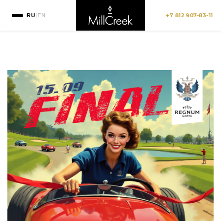
+7 812 907-83-11
RU
|
EN