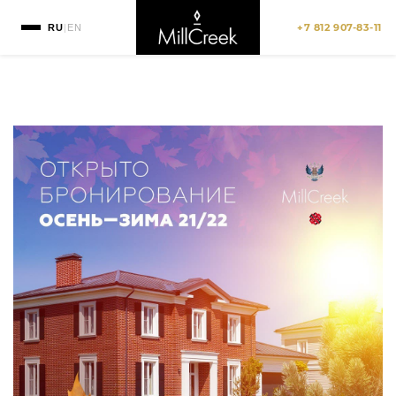
+7 812 907-83-11
RU
|
EN