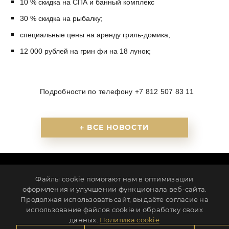
10 % скидка на СПА и банный комплекс
30 % скидка на рыбалку;
специальные цены на аренду гриль-домика;
12 000 рублей на грин фи на 18 лунок;
Подробности по телефону +7 812 507 83 11
← ВСЕ НОВОСТИ
ПАРТНЕРЫ
КОНТАКТЫ
НОВОСТИ
КАРЬЕРА
Файлы cookie помогают нам в оптимизации
ИНВЕСТОРАМ
ПОЛИТИКА КОНФИДЕНЦИАЛЬНОСТИ
оформления и улучшении функционала веб-сайта.
Продолжая использовать сайт, вы даёте согласие на
Ленинградская обл., г. Всеволожск, ул. Клубная, д. 1
использование файлов cookie и обработку своих
info@millcreek.ru
+7 812 507-83-11
данных.
Политика cookie