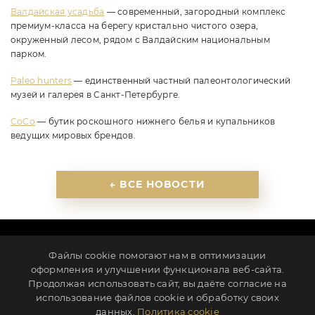
Валдайская усадьба
— современный, загородный комплекс
премиум-класса на берегу кристально чистого озера,
окруженный лесом, рядом с Валдайским национальным
парком.
Paleo hunters
— единственный частный палеонтологический
музей и галерея в Санкт-Петербурге.
CoCo
— бутик роскошного нижнего белья и купальников
ведущих мировых брендов.
← ВСЕ НОВОСТИ
ПАРТНЕРЫ
КОНТАКТЫ
НОВОСТИ
КАРЬЕРА
Файлы cookie помогают нам в оптимизации
ИНВЕСТОРАМ
ПОЛИТИКА КОНФИДЕНЦИАЛЬНОСТИ
оформления и улучшении функционала веб-сайта.
Продолжая использовать сайт, вы даёте согласие на
Ленинградская обл., г. Всеволожск, ул. Клубная, д. 1
использование файлов cookie и обработку своих
info@millcreek.ru
+7 812 507-83-11
данных.
Политика cookie