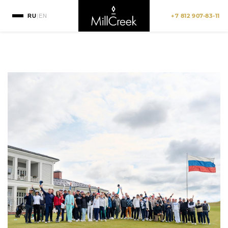
+7 812 907-83-11
RU
|
EN