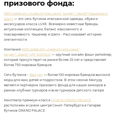
призового фонда:
MillCreek&utm_medium=site_news" target="_blank">Кашемир и
Шелк
— это сеть бутиков итальянской одежды, обуви и
аксессуаров класса LUXE. Всемирно известные бренды,
актуальные коллекции, баланс изысканного и
повседневного. Кашемир и Шелк - Рассказывает историю
элегантности.
Компания
MillCreek&utm_medium=site_news"
target="_blank">VIP AVENUE
— крупный онлайн фэшн-ритейлер,
который присутствует на рынке более 25 лет и представляет
более 750 мировых брендов.
Сеть бутиков -
Кенгуру
— более 100 мировых брендов высокой
моды для мам, детей и подростков. В этом сезоне Кенгуру
является партнёром призового фонда для наших юниоров в
рамках клубных турниров и всех турниров детского лагеря.
Кинотеатр премиум-класса
Cinema GRAND PALACE
расположен в самом центре Санкт-Петербурга в Галерее
бутиков GRAND PALACE.