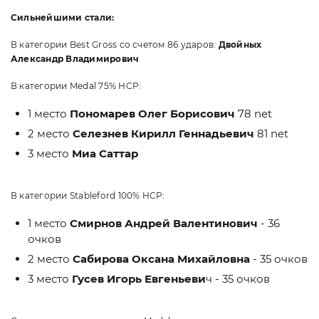
Сильнейшими стали:
В категории Best Gross со счетом 86 ударов:
Двойных
Александр Владимирович
В категории Medal 75% HCP:
1 место
Пономарев Олег Борисович
78 net
2 место
Селезнев Кирилл Геннадьевич
81 net
3 место
Миа Саттар
В категории Stableford 100% HCP:
1 место
Смирнов Андрей Валентинович
- 36
очков
2 место
Сабирова Оксана Михайловна
- 35 очков
3 место
Гусев Игорь Евгеньеви
ч - 35 очков