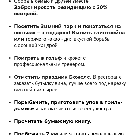
Собрать семью и друзей вместе.
Забронировать резиденцию с 20%
скидкой
.
Посетить Зимний парк и покататься на
коньках – в подарок!
Выпить глинтвейна
или
горячего какао - д
ля вкусной борьбы
с осенней хандрой.
Поиграть в гольф
и крокет с
профессиональным тренером.
Отметить праздник Божоле
.
В ресторане
заказать бутылку вина, лучше всего под нарезку
вкуснейших сыров.
Порыбачить, приготовить улов в гриль-
домике
и рассказывать истории у костра;
Прочитать бумажную книгу.
Пробежать 7 км
или устроить велосипедную