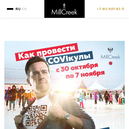
+7 812 907-83-11
RU
|
EN