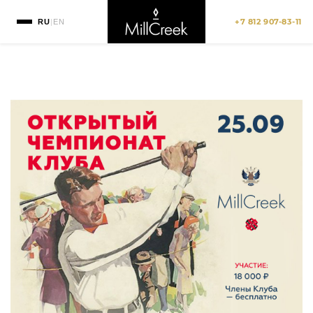
+7 812 907-83-11
RU
|
EN