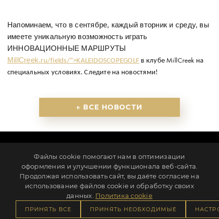
Напоминаем, что в сентябре, каждый вторник и среду, вы
имеете уникальную возможность играть
ИННОВАЦИОННЫЕ МАРШРУТЫ
MillCreek
.ru/fields/">KALEIDOSCOPEGOLF
в клубе
MillCreek
на
специальных условиях. Следите на новостями!
← ВСЕ НОВОСТИ
ПАРТНЕРЫ
КОНТАКТЫ
НОВОСТИ
КАРЬЕРА
Файлы cookie помогают нам в оптимизации
ИНВЕСТОРАМ
ПОЛИТИКА КОНФИДЕНЦИАЛЬНОСТИ
оформления и улучшении функционала веб-сайта.
Продолжая использовать сайт, вы даёте согласие на
Ленинградская обл., г. Всеволожск, ул. Клубная, д. 1
использование файлов cookie и обработку своих
info@millcreek.ru
+7 812 507-83-11
данных.
Политика cookie
ПРИНЯТЬ ВСЕ
ПРИНЯТЬ НЕОБХОДИМЫЕ
НАСТР