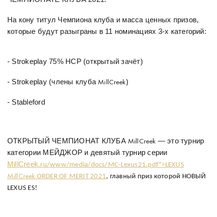
На кону титул Чемпиона клуба и масса ценных призов,
которые будут разыграны в 11 номинациях 3-х категорий:
- Strokeplay 75% HCP (открытый зачёт)
- Strokeplay (члены клуба
)
MillCreek
- Stableford
ОТКРЫТЫЙ ЧЕМПИОНАТ КЛУБА
— это турнир
MillCreek
категории МЕЙДЖОР и девятый турнир серии
MillCreek
.ru/www/media/docs/MC-Lexus21.pdf">LEXUS
MillCreek
ORDER OF MERIT 2021
, главный приз которой НОВЫЙ
LEXUS ES!