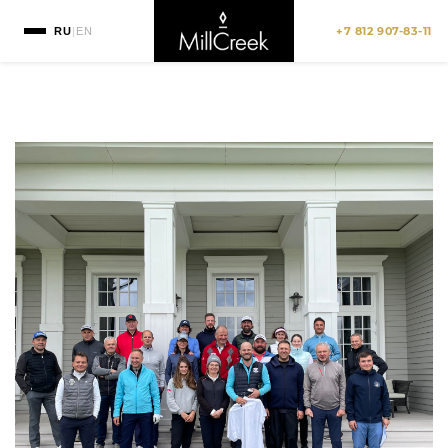
+7 812 907-83-11
RU
|
EN