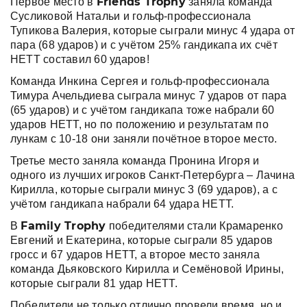
Friends
Trophy
Первое место в
заняла команда
Сусликовой Натальи и гольф-профессионала
Тупикова Валерия, которые сыграли минус 4 удара от
пара (68 ударов) и с учётом 25% гандикапа их счёт
НЕТТ составил 60 ударов!
Команда Инкина Сергея и гольф-профессионала
Тимура Ачельдиева сыграла минус 7 ударов от пара
(65 ударов) и с учётом гандикапа тоже набрали 60
ударов НЕТТ, но по положению и результатам по
лункам с 10-18 они заняли почётное второе место.
Третье место заняла команда Пронина Игоря и
одного из лучших игроков Санкт-Петербурга – Лачина
Кирилла, которые сыграли минус 3 (69 ударов), а с
учётом гандикапа набрали 64 удара НЕТТ.
Family
Trophy
В
победителями стали Крамаренко
Евгений и Екатерина, которые сыграли 85 ударов
гросс и 67 ударов НЕТТ, а второе место заняла
команда Дьяковского Кирилла и Семёновой Ирины,
которые сыграли 81 удар НЕТТ.
Победители не только отлично провели время, но и