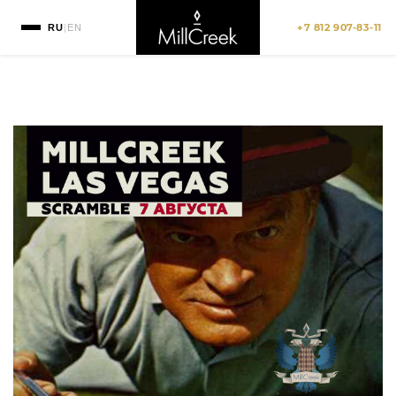
+7 812 907-83-11
RU
|
EN