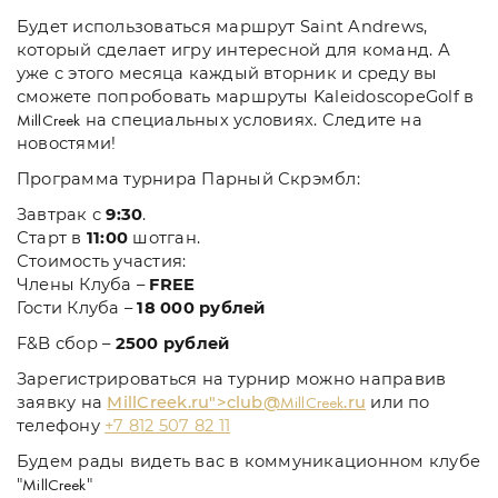
Будет использоваться маршрут Saint Andrews,
который сделает игру интересной для команд. А
уже с этого месяца каждый вторник и среду вы
сможете попробовать маршруты KaleidoscopeGolf в
на специальных условиях. Следите на
MillCreek
новостями!
Программа турнира Парный Скрэмбл:
Завтрак с
9:30
.
Старт в
11:00
шотган.
Стоимость участия:
Члены Клуба –
FREE
Гости Клуба –
18 000 рублей
F&B сбор –
2500 рублей
Зарегистрироваться на турнир можно направив
заявку на
MillCreek
.ru">club@
.ru
или по
MillCreek
телефону
+7 812 507 82 11
Будем рады видеть вас в коммуникационном клубе
"
"
MillCreek