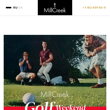
+7 812 907-83-11
RU
|
EN