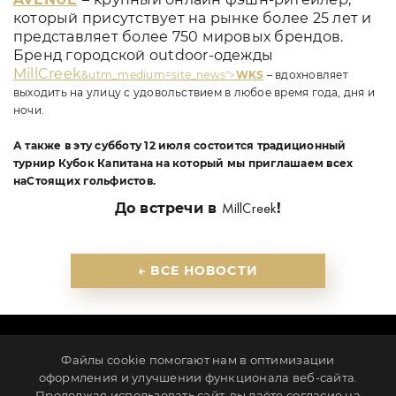
который присутствует на рынке более 25 лет и
представляет более 750 мировых брендов.
Бренд городской outdoor-одежды
MillCreek
&utm_medium=site_news">
WKS
– вдохновляет
выходить на улицу с удовольствием в любое время года, дня и
ночи.
А также в эту субботу 12 июля состоится традиционный
турнир Кубок Капитана на который мы приглашаем всех
наСтоящих гольфистов.
До встречи в
!
MillCreek
← ВСЕ НОВОСТИ
ПАРТНЕРЫ
КОНТАКТЫ
НОВОСТИ
КАРЬЕРА
Файлы cookie помогают нам в оптимизации
ИНВЕСТОРАМ
ПОЛИТИКА КОНФИДЕНЦИАЛЬНОСТИ
оформления и улучшении функционала веб-сайта.
Продолжая использовать сайт, вы даёте согласие на
Ленинградская обл., г. Всеволожск, ул. Клубная, д. 1