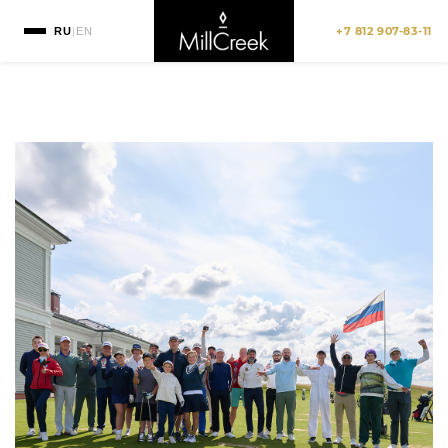
+7 812 907-83-11
RU
|
EN