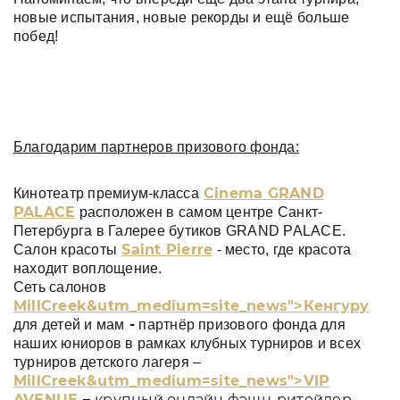
новые испытания, новые рекорды и ещё больше
побед!
Благодарим партнеров призового фонда:
Cinema GRAND
Кинотеатр премиум-класса
PALACE
расположен в самом центре Санкт-
Петербурга в Галерее бутиков GRAND PALACE.
Saint Pierre
Салон красоты
- место, где красота
находит воплощение.
Сеть салонов
MillCreek
&utm_medium=site_news">Кенгуру
-
для детей и мам
партнёр призового фонда для
наших юниоров в рамках клубных турниров и всех
турниров детского лагеря –
MillCreek
&utm_medium=site_news">VIP
AVENUE
–
крупный онлайн фэшн-ритейлер,